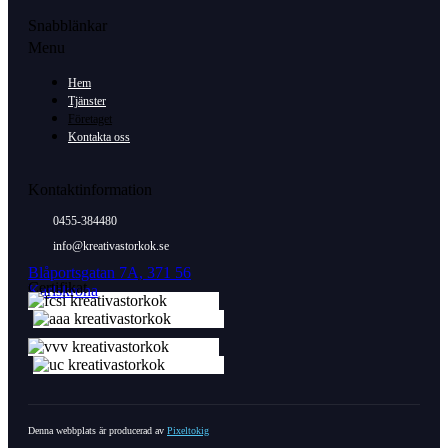
Snabblänkar
Menu
Hem
Tjänster
Företaget
Kontakta oss
Kontaktinformation
0455-384480
info@kreativastorkok.se
Blåportsgatan 7A, 371 56
Certifikat
Karlskrona
Denna webbplats är producerad av
Pixeltokig