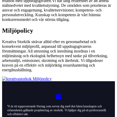
relation med uppdragsgivaren.Vi har lång erfarenhet av att arbeta
målmedvetet med kvalitetsstyrning. De områden som prioriteras är
ansvar och engagemang, kvalitetsrevisioner, kompetens- och
personalutveckling. Kunskap och kompetens är vårt främsta
konkurrensmedel och vår största tillgång.
Miljöpolicy
Kreativa Storkök strävar alltid efter en genomarbetad och
konsekvent miljöprofil, anpassad till uppdragsgivarens
förutsättningar. All utrusning och inredning inordnas i en
miljömässig och ekologisk helhetssyn med tanke på tillverkning,
arbetsmiljö, emissioner, skrotning och återbruk. Vi tillgodoser
kraven på en effektiv och miljöriktig resurshantering och
energihushållning.
Vi är ett toppresterande företag som servar dig med den bästa kunskapen och
erfarenheten gällande projektering av storkök. Vi hjälper dig på ett professionellt
och effektivt sätt.