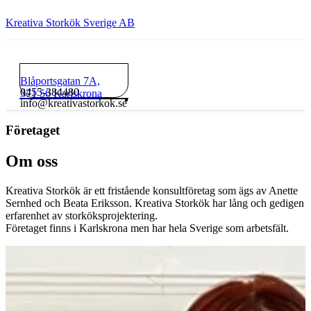
Kreativa Storkök Sverige AB
Blåportsgatan 7A,
0455-384480
371 56 Karlskrona
info@kreativastorkok.se
Företaget
Om oss
Kreativa Storkök är ett fristående konsultföretag som ägs av Anette
Sernhed och Beata Eriksson. Kreativa Storkök har lång och gedigen
erfarenhet av storköksprojektering.
Företaget finns i Karlskrona men har hela Sverige som arbetsfält.